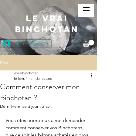
LE VRAI
BINCHOTAN
Se connecter
Post
levraibinchotan
16 févr.
1 min de lecture
Comment conserver mon
Binchotan ?
Dernière mise à jour :
2 avr.
Vous êtes nombreux à me demander 
comment conserver vos Binchotans, 
que ce soit les bâtons achetés en gros 